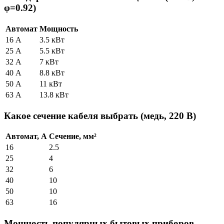
φ=0.92)
Автомат
Мощность
16 А
3.5 кВт
25 А
5.5 кВт
32 А
7 кВт
40 А
8.8 кВт
50 А
11 кВт
63 А
13.8 кВт
Какое сечение кабеля выбрать (медь, 220 В)
Автомат, А
Сечение, мм²
16
2.5
25
4
32
6
40
10
50
10
63
16
Мощность популярных бытовых приборов