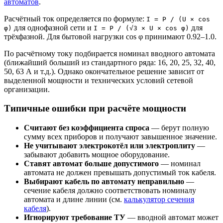
автоматов
.
Расчётный ток определяется по формуле:
I = P / (U × cos
для однофазной сети и
для
φ)
I = P / (√3 × U × cos φ)
трёхфазной. Для бытовой нагрузки cos φ принимают 0.92–1.0.
По расчётному току подбирается номинал вводного автомата
(ближайший больший из стандартного ряда: 16, 20, 25, 32, 40,
50, 63 А и т.д.). Однако окончательное решение зависит от
выделенной мощности и технических условий сетевой
организации.
Типичные ошибки при расчёте мощности
Считают без коэффициента спроса
— берут полную
сумму всех приборов и получают завышенное значение.
Не учитывают электрокотёл или электроплиту
—
забывают добавить мощное оборудование.
Ставят автомат больше допустимого
— номинал
автомата не должен превышать допустимый ток кабеля.
Выбирают кабель по автомату неправильно
—
сечение кабеля должно соответствовать номиналу
автомата и длине линии (см.
калькулятор сечения
кабеля
).
Игнорируют требование ТУ
— вводной автомат может