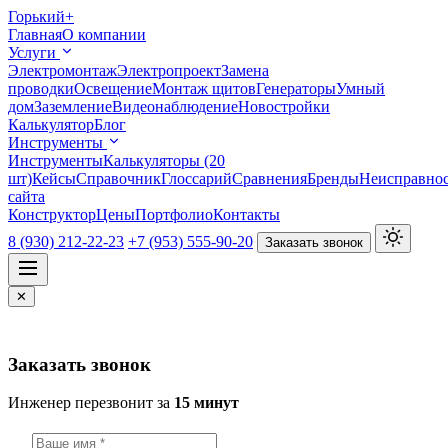
Горький
+
Главная
О компании
Услуги
Электромонтаж
Электропроект
Замена
проводки
Освещение
Монтаж щитов
Генераторы
Умный
дом
Заземление
Видеонаблюдение
Новостройки
Калькулятор
Блог
Инструменты
Инструменты
Калькуляторы (20
шт)
Кейсы
Справочник
Глоссарий
Сравнения
Бренды
Неисправно
сайта
Конструктор
Цены
Портфолио
Контакты
8 (930) 212-22-23
+7 (953) 555-90-20
Заказать звонок
✕
Заказать звонок
Инженер перезвонит за
15 минут