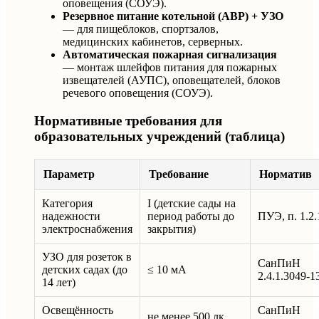
оповещения (СОУЭ).
Резервное питание котельной (АВР) + УЗО
— для пищеблоков, спортзалов,
медицинских кабинетов, серверных.
Автоматическая пожарная сигнализация
— монтаж шлейфов питания для пожарных
извещателей (АУПС), оповещателей, блоков
речевого оповещения (СОУЭ).
Нормативные требования для
образовательных учреждений (таблица)
Параметр
Требование
Норматив
Категория
I (детские сады на
надежности
период работы до
ПУЭ, п. 1.2.
электроснабжения
закрытия)
УЗО для розеток в
СанПиН
детских садах (до
≤ 10 мА
2.4.1.3049-1
14 лет)
Освещённость
СанПиН
не менее 500 лк