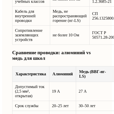
учебных классов
1.2.3685-21
Кабель для
Медь, не
СП
внутренней
распространяющий
256.1325800
проводки
горение (нг-LS)
Сопротивление
ГОСТ Р
заземляющих
не более 10 Ом
50571.28-20
устройств
Сравнение проводки: алюминий vs
медь для школ
Медь (ВВГ-нг-
Характеристика
Алюминий
LS)
Допустимый ток
(2,5 мм²,
19 А
27 А
открытая)
Срок службы
20–25 лет
30–50 лет