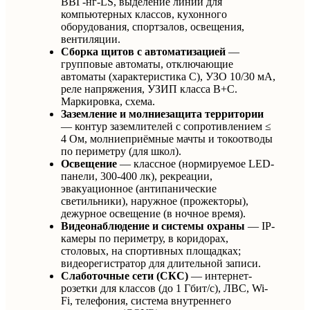
ВВГ-нг-LS, выделение линий для
компьютерных классов, кухонного
оборудования, спортзалов, освещения,
вентиляции.
Сборка щитов c автоматизацией
—
групповые автоматы, отключающие
автоматы (характеристика C), УЗО 10/30 мА,
реле напряжения, УЗИП класса B+C.
Маркировка, схема.
Заземление и молниезащита территории
— контур заземлителей с сопротивлением ≤
4 Ом, молниеприёмные мачты и токоотводы
по периметру (для школ).
Освещение
— классное (нормируемое LED-
панели, 300-400 лк), рекреации,
эвакуационное (антипанические
светильники), наружное (прожекторы),
дежурное освещение (в ночное время).
Видеонаблюдение и системы охраны
— IP-
камеры по периметру, в коридорах,
столовых, на спортивных площадках;
видеорегистратор для длительной записи.
Слаботочные сети (СКС)
— интернет-
розетки для классов (до 1 Гбит/с), ЛВС, Wi-
Fi, телефония, система внутреннего