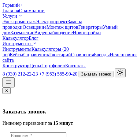
Горький
+
Главная
О компании
Услуги
Электромонтаж
Электропроект
Замена
проводки
Освещение
Монтаж щитов
Генераторы
Умный
дом
Заземление
Видеонаблюдение
Новостройки
Калькулятор
Блог
Инструменты
Инструменты
Калькуляторы (20
шт)
Кейсы
Справочник
Глоссарий
Сравнения
Бренды
Неисправно
сайта
Конструктор
Цены
Портфолио
Контакты
8 (930) 212-22-23
+7 (953) 555-90-20
Заказать звонок
✕
Заказать звонок
Инженер перезвонит за
15 минут