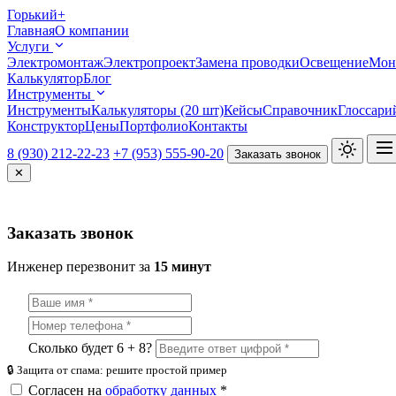
Горький
+
Главная
О компании
Услуги
Электромонтаж
Электропроект
Замена проводки
Освещение
Мон
Калькулятор
Блог
Инструменты
Инструменты
Калькуляторы (20 шт)
Кейсы
Справочник
Глоссари
Конструктор
Цены
Портфолио
Контакты
8 (930) 212-22-23
+7 (953) 555-90-20
Заказать звонок
✕
Заказать звонок
Инженер перезвонит за
15 минут
Сколько будет 6 + 8?
🔒 Защита от спама: решите простой пример
Согласен на
обработку данных
*