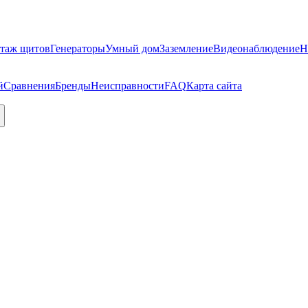
таж щитов
Генераторы
Умный дом
Заземление
Видеонаблюдение
Н
й
Сравнения
Бренды
Неисправности
FAQ
Карта сайта