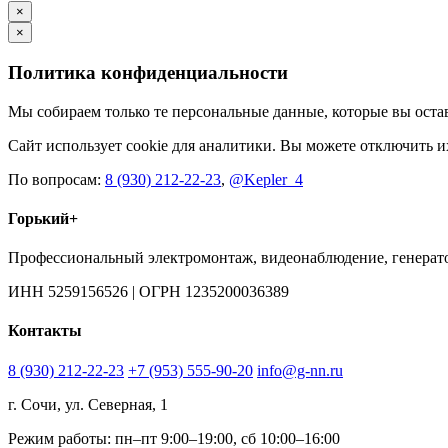
×
×
Политика конфиденциальности
Мы собираем только те персональные данные, которые вы остав
Сайт использует cookie для аналитики. Вы можете отключить их
По вопросам:
8 (930) 212-22-23
,
@Kepler_4
Горький+
Профессиональный электромонтаж, видеонаблюдение, генератор
ИНН 5259156526 | ОГРН 1235200036389
Контакты
8 (930) 212-22-23
+7 (953) 555-90-20
info@g-nn.ru
г. Сочи, ул. Северная, 1
Режим работы: пн–пт 9:00–19:00, сб 10:00–16:00