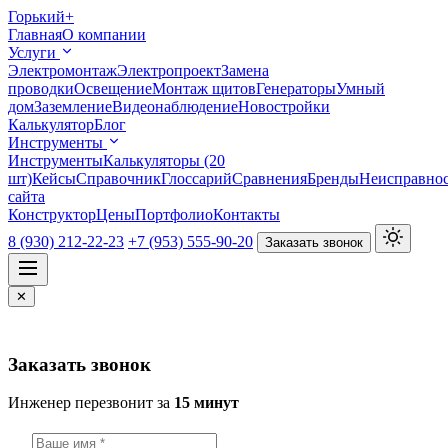
Горький
+
Главная
О компании
Услуги
Электромонтаж
Электропроект
Замена
проводки
Освещение
Монтаж щитов
Генераторы
Умный
дом
Заземление
Видеонаблюдение
Новостройки
Калькулятор
Блог
Инструменты
Инструменты
Калькуляторы (20
шт)
Кейсы
Справочник
Глоссарий
Сравнения
Бренды
Неисправно
сайта
Конструктор
Цены
Портфолио
Контакты
8 (930) 212-22-23
+7 (953) 555-90-20
Заказать звонок
✕
Заказать звонок
Инженер перезвонит за
15 минут