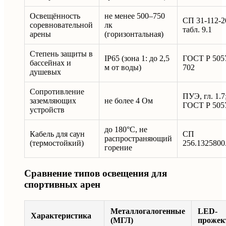
Освещённость
не менее 500–750
СП 31-112-2
соревновательной
лк
табл. 9.1
арены
(горизонтальная)
Степень защиты в
IP65 (зона 1: до 2,5
ГОСТ Р 5057
бассейнах и
м от воды)
702
душевых
Сопротивление
ПУЭ, гл. 1.7
заземляющих
не более 4 Ом
ГОСТ Р 505
устройств
до 180°C, не
Кабель для саун
СП
распространяющий
(термостойкий)
256.1325800
горение
Сравнение типов освещения для
спортивных арен
Металлогалогенные
LED-
Характеристика
(МГЛ)
прожек