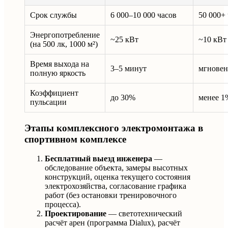
Срок службы
6 000–10 000 часов
50 000+
Энергопотребление
~25 кВт
~10 кВт
(на 500 лк, 1000 м²)
Время выхода на
3–5 минут
мгнове
полную яркость
Коэффициент
до 30%
менее 1
пульсации
Этапы комплексного электромонтажа в
спортивном комплексе
Бесплатный выезд инженера
—
обследование объекта, замеры высотных
конструкций, оценка текущего состояния
электрохозяйства, согласование графика
работ (без остановки тренировочного
процесса).
Проектирование
— светотехнический
расчёт арен (программа Dialux), расчёт