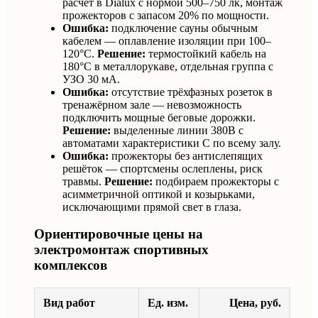
расчёт в Dialux с нормой 500–750 лк, монтаж
прожекторов с запасом 20% по мощности.
Ошибка:
подключение сауны обычным
кабелем — оплавление изоляции при 100–
120°C.
Решение:
термостойкий кабель на
180°C в металлорукаве, отдельная группа с
УЗО 30 мА.
Ошибка:
отсутствие трёхфазных розеток в
тренажёрном зале — невозможность
подключить мощные беговые дорожки.
Решение:
выделенные линии 380В с
автоматами характеристики C по всему залу.
Ошибка:
прожекторы без антислепящих
решёток — спортсмены ослеплены, риск
травмы.
Решение:
подбираем прожекторы с
асимметричной оптикой и козырьками,
исключающими прямой свет в глаза.
Ориентировочные цены на
электромонтаж спортивных
комплексов
Вид работ
Ед. изм.
Цена, руб.