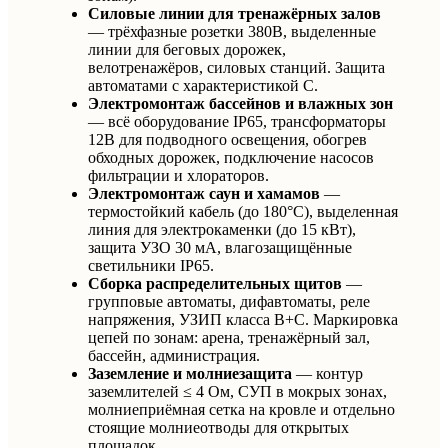
Силовые линии для тренажёрных залов
— трёхфазные розетки 380В, выделенные
линии для беговых дорожек,
велотренажёров, силовых станций. Защита
автоматами с характеристикой C.
Электромонтаж бассейнов и влажных зон
— всё оборудование IP65, трансформаторы
12В для подводного освещения, обогрев
обходных дорожек, подключение насосов
фильтрации и хлораторов.
Электромонтаж саун и хамамов
—
термостойкий кабель (до 180°C), выделенная
линия для электрокаменки (до 15 кВт),
защита УЗО 30 мА, влагозащищённые
светильники IP65.
Сборка распределительных щитов
—
групповые автоматы, дифавтоматы, реле
напряжения, УЗИП класса B+C. Маркировка
цепей по зонам: арена, тренажёрный зал,
бассейн, администрация.
Заземление и молниезащита
— контур
заземлителей ≤ 4 Ом, СУП в мокрых зонах,
молниеприёмная сетка на кровле и отдельно
стоящие молниеотводы для открытых
площадок.