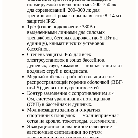
нормируемой освещённостью: 500–750 лк
для соревнований, 200–300 лк для
тренировок. Прожекторы на высоте 8–14 м с
защитой IP65.
Трёхфазное подключение 380В с
выделенными линиями для силовых
тренажёров, беговых дорожек (до 5 кВт на
единицу), климатических установок
бассейнов.
Степень защиты IP65 для всех
электроустановок в зонах бассейнов,
душевых, саун, хамамов — полная защита от
водяных струй и конденсата.
Медный кабель в тройной изоляции с не
распространяющей горение оболочкой (ВВГ-
нг-LS) для всех внутренних сетей.
Контур заземления с сопротивлением ≤ 4
Ом, система уравнивания потенциалов
(СУП) в бассейнах и душевых.
Молниезащита здания и открытых
спортивных площадок — молниеприёмная
сетка на кровле, токоотводы, заземлители.
Эвакуационное и аварийное освещение —
автономные светильники по путям
эвакуации и над выходами с арены.