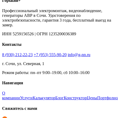
Горький+
Профессиональный электромонтаж, видеонаблюдение,
генераторы АВР в Сочи. Удостоверения по
электробезопасности, гарантия 3 года, бесплатный выезд на
замер.
ИНН 5259156526 | ОГРН 1235200036389
Контакты
8 (930) 212-22-23
+7 (953) 555-90-20
info@g-nn.ru
г. Сочи, ул. Северная, 1
Режим работы: пн–пт 9:00–19:00, сб 10:00–16:00
Навигация
О
компании
Услуги
Калькулятор
Блог
Конструктор
Цены
Портфолио
Свяжитесь с нами