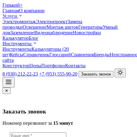
Горький
+
Главная
О компании
Услуги
Электромонтаж
Электропроект
Замена
проводки
Освещение
Монтаж щитов
Генераторы
Умный
дом
Заземление
Видеонаблюдение
Новостройки
Калькулятор
Блог
Инструменты
Инструменты
Калькуляторы (20
шт)
Кейсы
Справочник
Глоссарий
Сравнения
Бренды
Неисправно
сайта
Конструктор
Цены
Портфолио
Контакты
8 (930) 212-22-23
+7 (953) 555-90-20
Заказать звонок
✕
Заказать звонок
Инженер перезвонит за
15 минут